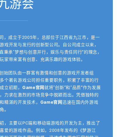
九游会
司，成立于2005年，总部位于江西省九江市，是一
游戏开发与发行的创新型公司。自公司成立以来，
直秉承“梦想与创意并行，娱乐与责任同行”的理念，
玩家带来富有创意、充满乐趣的游戏体验。
创始团队由一群富有激情和创意的游戏开发者组
多个著名游戏公司担任重要职务，积累了丰富的行
Game官网
成立初期，
就将“创新”和“品质”作为发展
，力求在激烈的市场竞争中脱颖而出。凭借独特的
Game官网
和精湛的开发技术，
迅速在国内外游戏
角。
初，主要以PC端和移动端游戏的开发为主，推出了
喜爱的游戏作品。例如，2008年发布的《梦游江