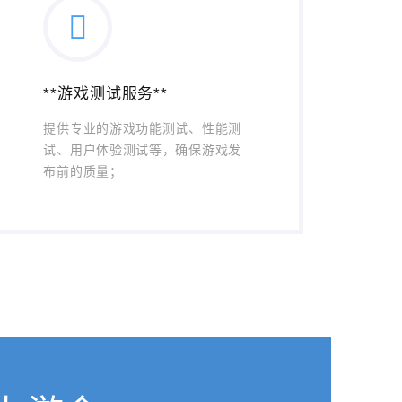
**游戏测试服务**
提供专业的游戏功能测试、性能测
试、用户体验测试等，确保游戏发
布前的质量；