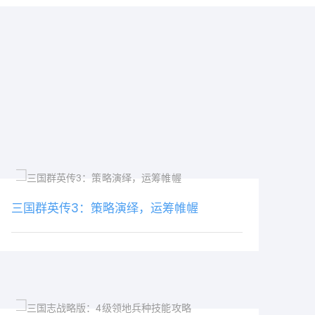
三国群英传3：策略演绎，运筹帷幄