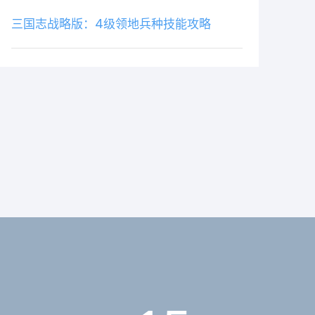
三国志战略版：4级领地兵种技能攻略