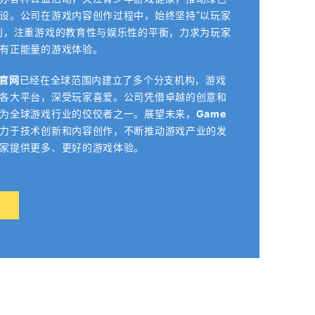
设。公司在游戏内容创作过程中，始终坚持“以玩家
则，注重游戏的教育性与娱乐性的平衡，力求为玩家
有正能量的游戏体验。
e官网
已经在全球范围内建立了多个分支机构，游戏
各大平台，深受玩家喜爱。公司凭借卓越的创意和
Game
为全球游戏行业的佼佼者之一。展望未来，
力于技术创新和内容创作，不断推动游戏产业的发
家提供更多、更好的游戏体验。