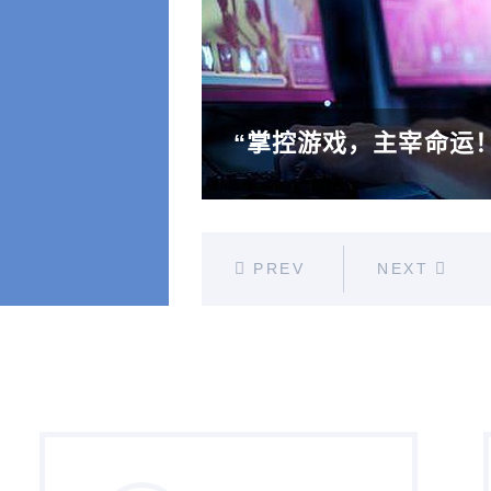
，探索无限可
“掌控游戏，主宰命运！
PREV
NEXT