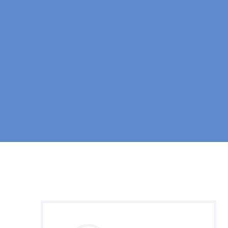
释放你的游戏梦想
索无限可能！
能！